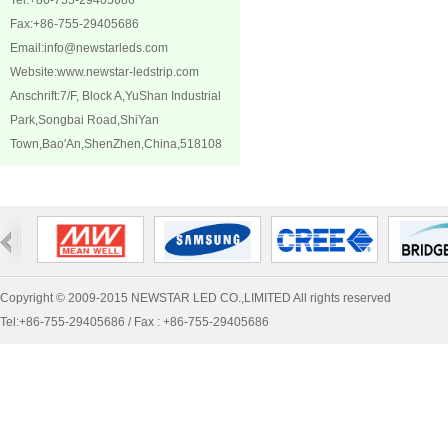
Tel:+86-755-29405686
Fax:+86-755-29405686
Email:
info@newstarleds.com
Website:
www.newstar-ledstrip.com
Anschrift:7/F, Block A,YuShan Industrial
Park,Songbai Road,ShiYan
Town,Bao'An,ShenZhen,China,518108
Copyright © 2009-2015 NEWSTAR LED CO.,LIMITED All rights reserved
Tel:+86-755-29405686 / Fax : +86-755-29405686