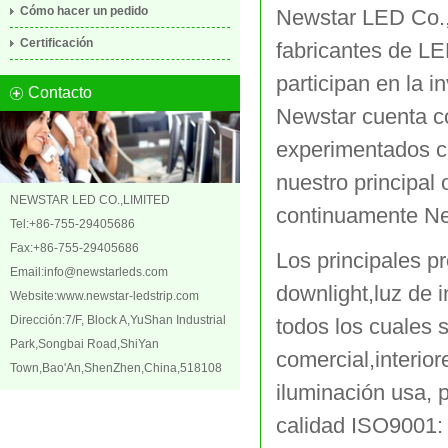
Cómo hacer un pedido
Newstar LED Co.,
Certificación
fabricantes de LE
participan en la i
Contacto
Newstar cuenta c
experimentados co
nuestro principal 
NEWSTAR LED CO.,LIMITED
continuamente New
Tel:+86-755-29405686
Fax:+86-755-29405686
Los principales pr
Email:
info@newstarleds.com
downlight,luz de 
Website:
www.newstar-ledstrip.com
Dirección:7/F, Block A,YuShan Industrial
todos los cuales 
Park,Songbai Road,ShiYan
comercial,interior
Town,Bao'An,ShenZhen,China,518108
iluminación usa, p
calidad ISO9001: 