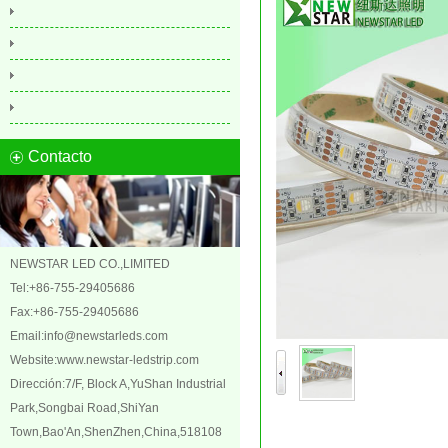
Contacto
NEWSTAR LED CO.,LIMITED
Tel:+86-755-29405686
Fax:+86-755-29405686
Email:
info@newstarleds.com
Website:
www.newstar-ledstrip.com
Dirección:7/F, Block A,YuShan Industrial
Park,Songbai Road,ShiYan
Town,Bao'An,ShenZhen,China,518108