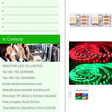
Contacto
NEWSTAR LED CO.,LIMITED
Tel:+86-755-29405686
Fax:+86-755-29405686
Email:
info@newstarleds.com
Website:
www.newstar-ledstrip.com
Dirección:7/F, Block A,YuShan Industrial
Park,Songbai Road,ShiYan
Town,Bao'An,ShenZhen,China,518108